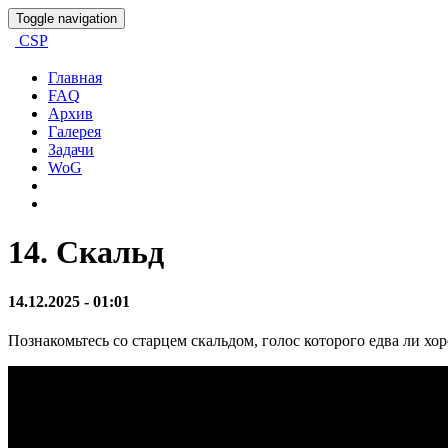
Toggle navigation
CSP
Главная
FAQ
Архив
Галерея
Задачи
WoG
14. Скальд
14.12.2025
- 01:01
Познакомьтесь
со
старцем
скальдом
,
голос
которого
едва
ли
хо